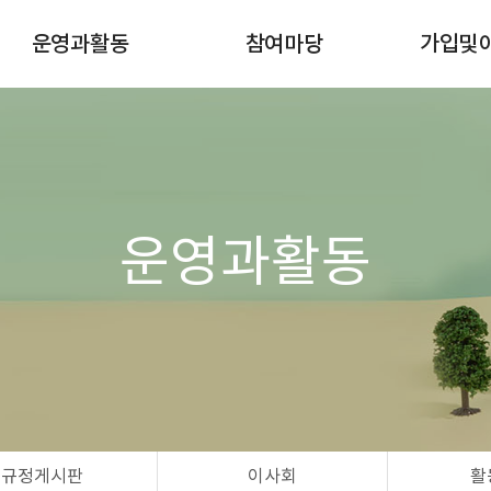
운영과활동
참여마당
가입및
이달의일정
공지사항
조합원 
규정게시판
자유게시판
이사회
행사/강좌/캠페인
활동마당
공간대여 신청
운영과활동
자연드림모임
규정게시판
이사회
활