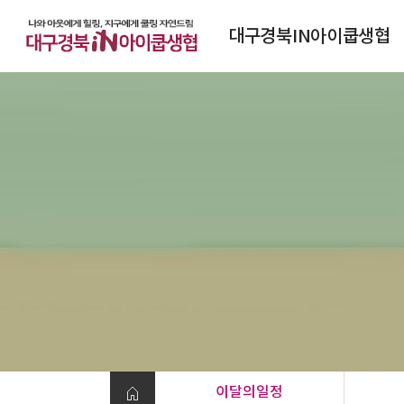
대구경북IN아이쿱생협
대구경북IN아이쿱생협소개
연혁
조직도
정관
찾아오시는 길
이달의일정