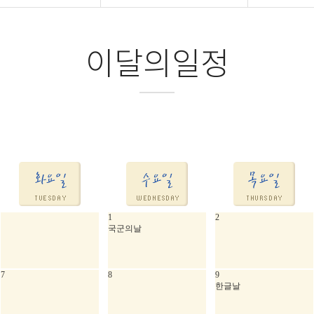
이달의일정
1
2
국군의날
7
8
9
한글날