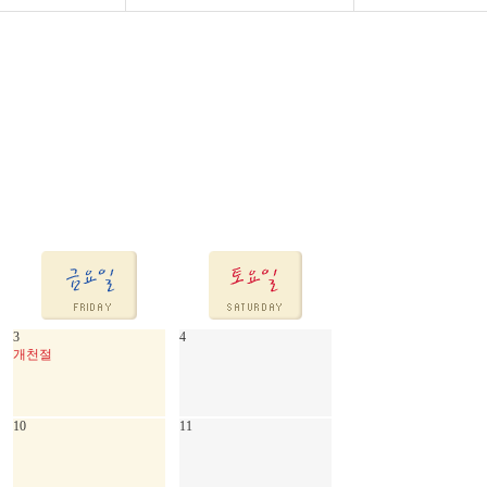
3
4
개천절
10
11