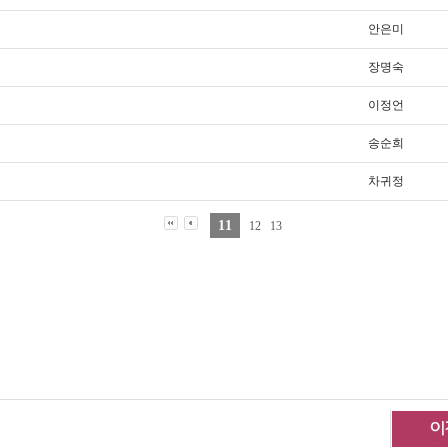
안은미
장명숙
이정언
송순희
차귀정
11
12
13