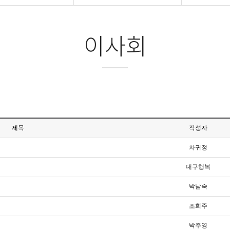
이사회
제목
작성자
차귀정
대구행복
박남숙
조희주
박주영