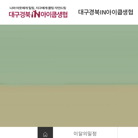
대구경북IN아이쿱생협
대구경북IN아이쿱생협소개
연혁
조직도
정관
찾아오시는 길
이달의일정