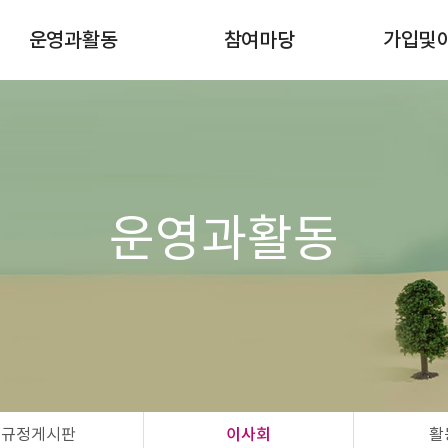
운영과활동
참여마당
가입및
이달의일정
공지사항
조합원 
규정게시판
자유게시판
이사회
행사/강좌/캠페인
활동마당
공간대여 신청
운영과활동
자연드림모임
규정게시판
이사회
활