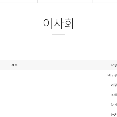
이사회
제목
작성
대구경
이정
조희
차귀
안은