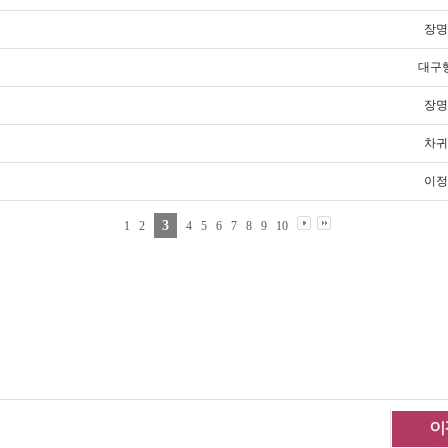
장명
대구
장명
차귀
이정
3
1
2
4
5
6
7
8
9
10