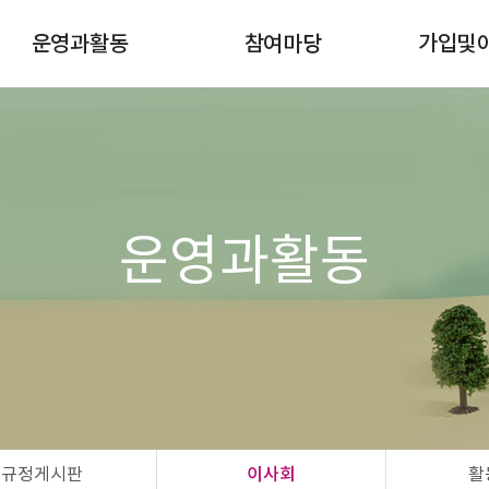
운영과활동
참여마당
가입및
이달의일정
공지사항
조합원 
규정게시판
자유게시판
이사회
행사/강좌/캠페인
활동마당
공간대여 신청
운영과활동
자연드림모임
규정게시판
이사회
활