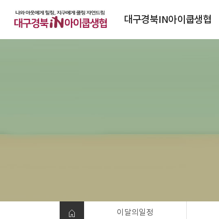
대구경북IN아이쿱생협
대구경북IN아이쿱생협소개
연혁
조직도
정관
찾아오시는 길
이달의일정