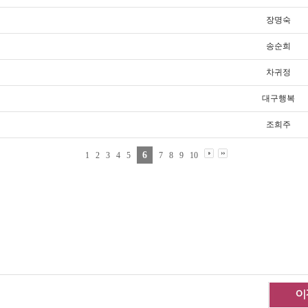
장명숙
송순희
차귀정
대구행복
조희주
6
1
2
3
4
5
7
8
9
10