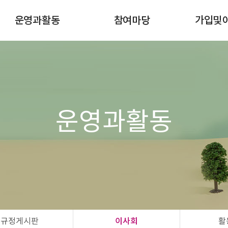
운영과활동
참여마당
가입및
이달의일정
공지사항
조합원 
규정게시판
자유게시판
이사회
행사/강좌/캠페인
활동마당
공간대여 신청
운영과활동
자연드림모임
규정게시판
이사회
활