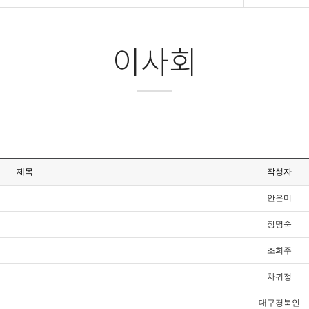
이사회
제목
작성자
안은미
장명숙
조희주
차귀정
대구경북인