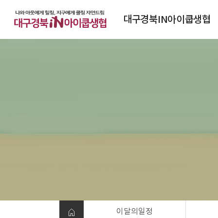
대구경북IN아이쿱생협
대구경북IN아이쿱생협소개
연혁
조직도
정관
찾아오시는 길
이달의일정