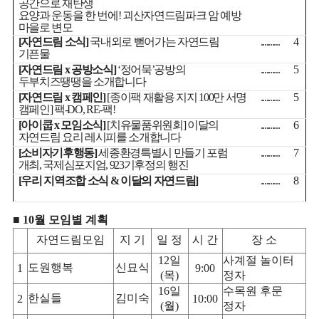
공간으로 재탄생
요양과 운동을 한 번에
!
괴산자연드림파크 암 예방
마을로 변모
[
자연드림 소식
]
국내외로 뻗어가는 자연드림
..........
4
기픈물
[
자연드림
x
공방소식
]
‘
정어묵
’
공방의
..........
5
두부치즈땡땡을 소개합니다
[
자연드림
x
캠페인
]
[
종이팩 재활용 지지
100
만 서명
..........
5
캠페인
]
팩
-DO, RE-
팩
!
[
아이쿱
x
모임소식
]
[
치유물품위원회
]
이달의
..........
6
자연드림 요리 레시피를 소개합니다
[
소비자기후행동
]
세종환경특별시 만들기 포럼
..........
7
개최
,
국제심포지엄
, 923
기후정의 행진
[
우리 지역조합 소식
&
이달의 자연드림
]
..........
8
■
10
월 모임별 계획
자연드림모임
지 기
일 정
시 간
장 소
12
일
사계절 놀이터
도원행복
신묘식
1
9:00
(
목
)
정자
16
일
수목원 후문
한실들
김미숙
2
10:00
(
월
)
정자