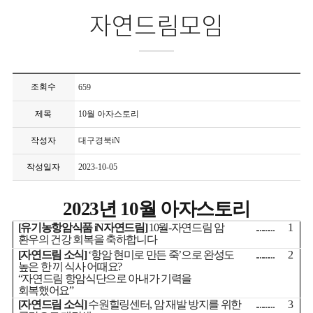
자연드림모임
조회수
659
제목
10월 아자스토리
작성자
대구경북iN
작성일자
2023-10-05
2023
년
10
월 아자스토리
[
유기농항암식품
iN
자연드림
]
10
월
-
자연드림 암
..........
1
환우의 건강 회복을 축하합니다
[
자연드림 소식
]
‘
항암 현미로 만든 죽
’
으로 완성도
..........
2
높은 한 끼 식사 어때요
?
“
자연드림 항암식단으로 아내가 기력을
회복했어요
”
[
자연드림 소식
]
수원힐링센터
,
암 재발 방지를 위한
..........
3