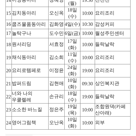
14
19:30
(
월
)
18
일
김치동아리
오신옥
요리조리
15
10:00
(
수
)
16
쿱즈물품동아리
김화영
4
일
(
수
)
10:30
감성커피
17
놀탁구나
도수민
6
일
(
금
)
10:00
월성주민센터
17
일
원서리딩
서효정
들락날락
18
10:00
(
화
)
11
일
채식동아리
김소희
요리조리
19
10:00
(
수
)
24
일
요리로템페로
이정윤
요리조리
20
19:00
(
화
)
10
일
밥퍼드림
김현애
상인복지관
21
09:30
(
화
)
너와 나의
18
일
손규리
들락날락
22
19:00
우쿨렐레
(
수
)
19
일
조합원댁
(
카페
소소한 바느질
정은주
23
10:00
(
목
)
산아래
)
10
일
영어그림책
오난옥
외부
24
10:00
(
화
)