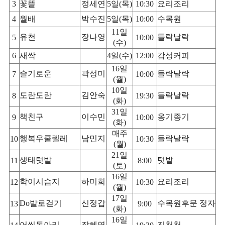
3
꽃뜰
정세연
5
일
(
목
)
10:30
요리조리
4
월배
박수진
5
일
(
목
)
10:00
수목원
11
일
유천
장나영
들락날락
5
10:00
(
수
)
6
새싹
4
일
(
수
)
12:00
감성커피
16
일
슬기로운
곽성미
들락날락
7
10:00
(
월
)
10
일
도란도란
김안숙
들락날락
8
19:30
(
화
)
31
일
책친구
이수민
옹기종기
9
10:00
(
화
)
매주
행복우쿨렐레
남민지
들락날락
10
10:30
(
월
)
21
일
생태텃밭
텃밭
11
8:00
(
토
)
16
일
학이시습지
하미희
요리조리
12
10:30
(
월
)
17
일
Do
발로걷기
신정갑
수목원후문 정자
13
9:00
(
화
)
16
일
어씽동아리
장혜영
진천천