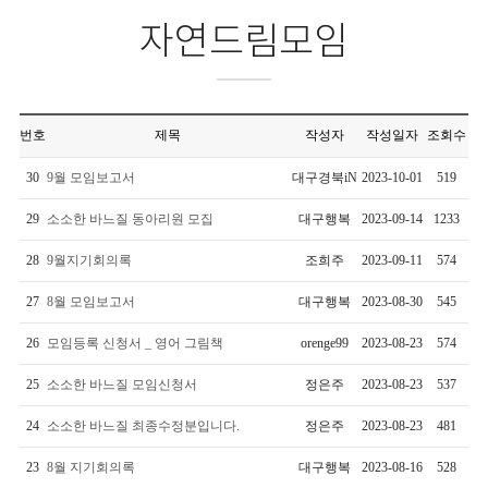
자연드림모임
번호
제목
작성자
작성일자
조회수
30
9월 모임보고서
대구경북iN
2023-10-01
519
29
소소한 바느질 동아리원 모집
대구행복
2023-09-14
1233
28
9월지기회의록
조희주
2023-09-11
574
27
8월 모임보고서
대구행복
2023-08-30
545
26
모임등록 신청서 _ 영어 그림책
orenge99
2023-08-23
574
25
소소한 바느질 모임신청서
정은주
2023-08-23
537
24
소소한 바느질 최종수정분입니다.
정은주
2023-08-23
481
23
8월 지기회의록
대구행복
2023-08-16
528