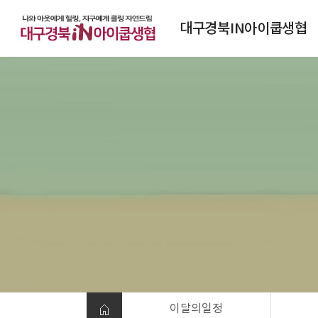
대구경북IN아이쿱생협
대구경북IN아이쿱생협소개
연혁
조직도
정관
찾아오시는 길
이달의일정