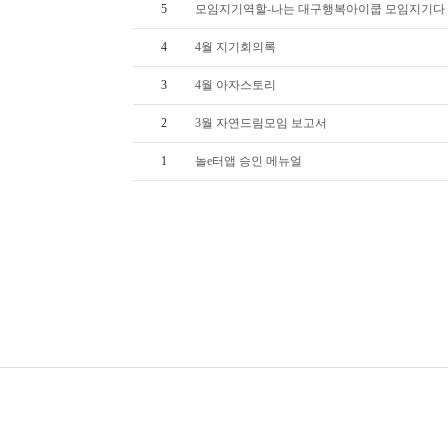
5
모임지기역할-나는 대구행복아이쿱 모임지기다
4
4월 지기회의록
3
4월 아자스토리
2
3월 자연드림모임 보고서
1
놀e터앱 승인 메뉴얼