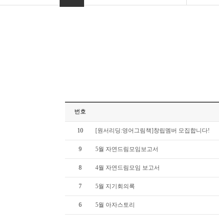
번호
10
[원서리딩:영어그림책]창립멤버 모집합니다!
9
5월 자연드림모임보고서
8
4월 자연드림모임 보고서
7
5월 지기회의록
6
5월 아자스토리