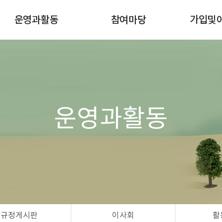
운영과활동
참여마당
가입및
이달의일정
공지사항
조합원 
규정게시판
자유게시판
이사회
행사/강좌/캠페인
활동마당
공간대여 신청
운영과활동
자연드림모임
규정게시판
이사회
활