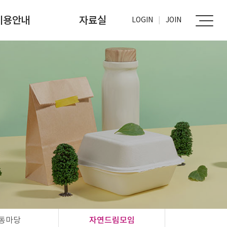
이용안내
자료실
LOGIN
JOIN
가입신청
사진자료실
문서자료실
동마당
자연드림모임