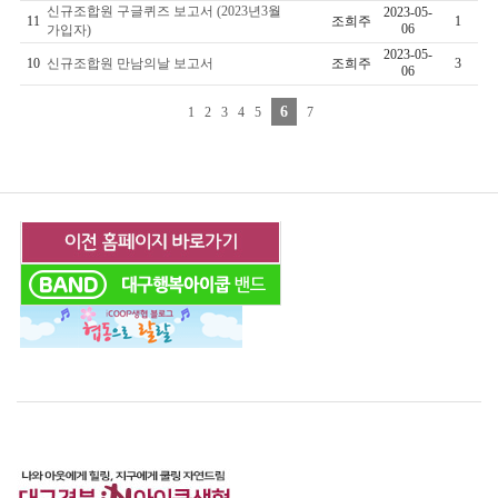
신규조합원 구글퀴즈 보고서 (2023년3월
2023-05-
11
조희주
1
06
가입자)
2023-05-
10
신규조합원 만남의날 보고서
조희주
3
06
6
1
2
3
4
5
7