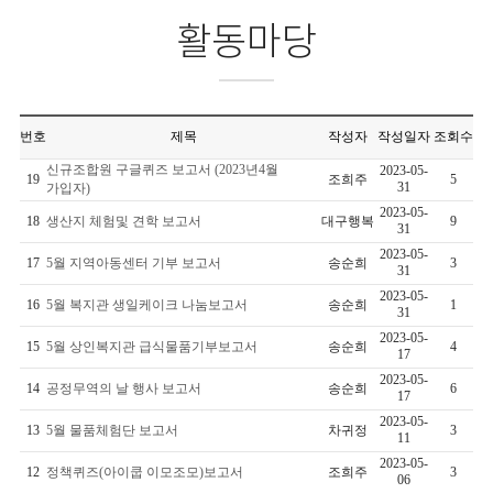
활동마당
번호
제목
작성자
작성일자
조회수
신규조합원 구글퀴즈 보고서 (2023년4월
2023-05-
19
조희주
5
31
가입자)
2023-05-
18
생산지 체험및 견학 보고서
대구행복
9
31
2023-05-
17
5월 지역아동센터 기부 보고서
송순희
3
31
2023-05-
16
5월 복지관 생일케이크 나눔보고서
송순희
1
31
2023-05-
15
5월 상인복지관 급식물품기부보고서
송순희
4
17
2023-05-
14
공정무역의 날 행사 보고서
송순희
6
17
2023-05-
13
5월 물품체험단 보고서
차귀정
3
11
2023-05-
12
정책퀴즈(아이쿱 이모조모)보고서
조희주
3
06