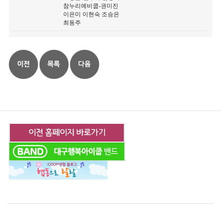
참누리예비쿱-권미진
이은미 이현숙 조승은
최동주