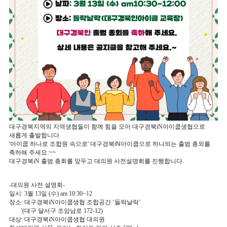
대구경북지역의 지역생협들이 함께 힘을 모아 대구경북
iN
아이쿱생협으로
새롭게 출발합니다
.
'아이쿱 하나로 조합원 속으로' 대구경북iN아이쿱으로 하나되는 출범 총외를
축하해 주세요.~~
대구경북
iN
출범 총회를 앞두고 대의원 사전설명회를 진행합니다
.
-
대의원 사전 설명회
-
일시
: 3
월
13
일
(
수
) am 10:30~12
장소
:
대구경북
iN
아이쿱생협 조합공간
‘
들락날락
’
'(대구 달서구 조암남로 172-12)
대상
:
대구경북
iN
아이쿱생협 대의원