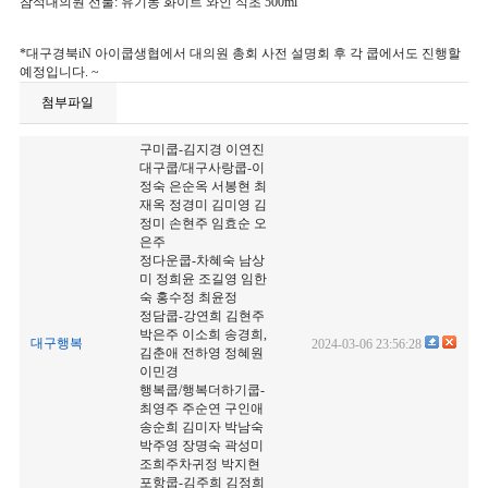
참석대의원 선물: 유기농 화이트 와인 식초 500ml
*대구경북iN 아이쿱생협에서 대의원 총회 사전 설명회 후 각 쿱에서도 진행할
예정입니다. ~
첨부파일
구미쿱-김지경 이연진
대구쿱/대구사랑쿱-이
정숙 은순옥 서봉현 최
재옥 정경미 김미영 김
정미 손현주 임효순 오
은주
정다운쿱-차혜숙 남상
미 정희윤 조길영 임한
숙 홍수정 최윤정
정담쿱-강연희 김현주
박은주 이소희 송경희,
대구행복
2024-03-06 23:56:28
김춘애 전하영 정혜원
이민경
행복쿱/행복더하기쿱-
최영주 주순연 구인애
송순희 김미자 박남숙
박주영 장명숙 곽성미
조희주차귀정 박지현
포항쿱-김주희 김정희