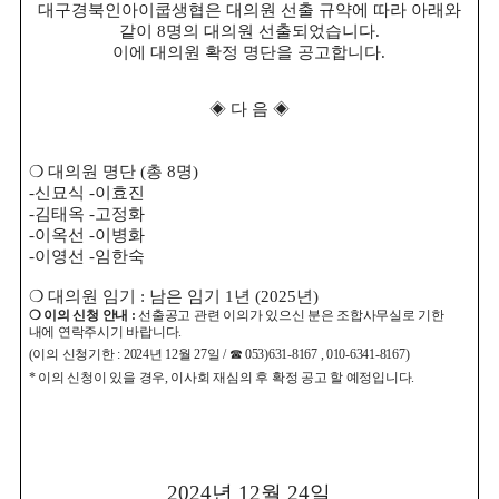
대구경북인아이쿱생협은 대의원 선출 규약에 따라 아래와
같이
8
명의 대의원 선출되었습니다
.
이에 대의원 확정 명단을 공고합니다
.
◈
다 음
◈
❍
대의원 명단
(
총
8
명
)
-
신묘식
-
이효진
-
김태옥
-
고정화
-
이옥선
-
이병화
-
이영선
-
임한숙
❍
대의원 임기
:
남은 임기
1
년
(2025
년
)
❍
이의 신청 안내
:
선출공고 관련 이의가 있으신 분은 조합사무실로 기한
내에 연락주시기 바랍니다
.
(
이의 신청기한
: 2024
년
12
월
27
일
/
☎
053)631-8167 , 010-6341-8167)
*
이의 신청이 있을 경우
,
이사회 재심의 후 확정 공고 할 예정입니다
.
2024
년
12
월
24
일