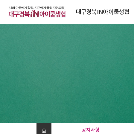
대구경북IN아이쿱생협
대구경북IN아이쿱생협소개
연혁
조직도
정관
찾아오시는 길
공지사항