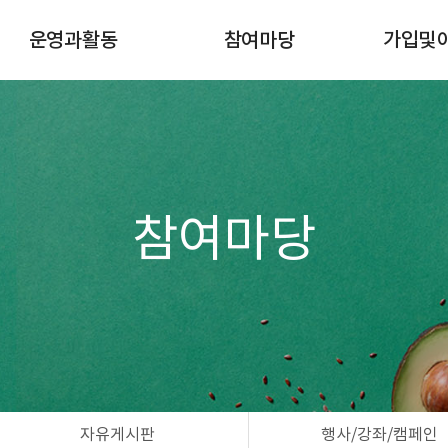
운영과활동
참여마당
가입및
이달의일정
공지사항
조합원 
규정게시판
자유게시판
이사회
행사/강좌/캠페인
활동마당
공간대여 신청
참여마당
자연드림모임
자유게시판
행사/강좌/캠페인