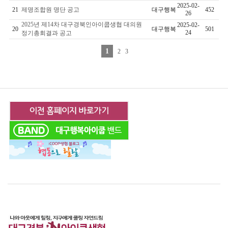
2025-02-
21
제명조합원 명단 공고
대구행복
452
26
2025년 제14차 대구경북인아이쿱생협 대의원
2025-02-
20
대구행복
501
24
정기총회결과 공고
1
2
3