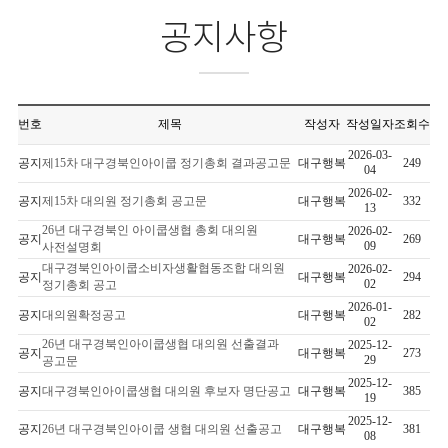
공지사항
번호
제목
작성자
작성일자
조회수
2026-03-
공지
제15차 대구경북인아이쿱 정기총회 결과공고문
대구행복
249
04
2026-02-
공지
제15차 대의원 정기총회 공고문
대구행복
332
13
26년 대구경북인 아이쿱생협 총회 대의원
2026-02-
공지
대구행복
269
09
사전설명회
대구경북인아이쿱소비자생활협동조합 대의원
2026-02-
공지
대구행복
294
02
정기총회 공고
2026-01-
공지
대의원확정공고
대구행복
282
02
26년 대구경북인아이쿱생협 대의원 선출결과
2025-12-
공지
대구행복
273
29
공고문
2025-12-
공지
대구경북인아이쿱생협 대의원 후보자 명단공고
대구행복
385
19
2025-12-
공지
26년 대구경북인아이쿱 생협 대의원 선출공고
대구행복
381
08