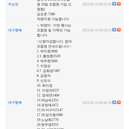
주순연
원 10일 조합원 가입 신
2023-05-18 09:23:42
청함)
김손준 7380
차량지원 가능합니다
ㄴ박영미 : 이번 행사는
대구행복
조합원 및 가족만 가능
2023-05-18 09:26:15
합니다
<신청마감합니다. 참여
조합원 안내드립니다.>
1. 박지현2806
2.3. 황정환3529
4. 박주현5660
5. 지영순
6.7. 김화영7497
8. 김명자
9. 신묘식
10. 최미경
11. 이정언6537
12. 정세연1404
13.박남숙2351
대구행복
2023-05-22 08:42:19
14.유정애3472
15.16.이수미5147
17.18.임지형1089
19.노남희2770
20.현주영4555