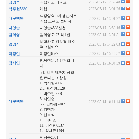
징영숙
직접가도 되나요
2023-05-15 12:52:48
박주현5660
체험
2023-05-15 13:01:26
ㄴ징영숙 : 네.생산지로
대구행복
2023-05-15 13:01:27
직접 오셔도 됩니다.
지영순
지영순4598신청
2023-05-15 13:50:16
김화영
김화영 7497 외 1인
2023-05-15 13:51:51
체험하고 친화경 채소
김명자
2023-05-15 14:22:03
먹고싶어요
이정언
이정언6537
2023-05-15 15:40:57
정세연1404 신청합니
정세연
2023-05-15 16:04:59
다
5.15일 현재까지 신청
완료되신 조합원
1. 박지현2806
2.3. 황정환3529
4. 박주현5660
5. 지영순
대구행복
2023-05-15 16:11:48
6.7. 김화영7497
8. 김명자
9. 신묘식
10. 최미경
11. 이정언6537
12. 정세연1404
박남숙2351