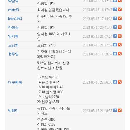
박남숙
2023-05-15 16:12:02
신청합니다
choic63
최미경 입금했습니다
2023-05-15 16:17:47
이수미5147 가족1인 추
leesu1982
2023-05-15 17:14:23
가
안명숙
신청합니다
2023-05-15 20:41:47
임지형 1089 외 가족 1
임지형
2023-05-15 21:07:24
인
노남희
노남희 2770
2023-05-15 21:27:52
현주영 신청합니다455
현주영
2023-05-16 11:59:57
5(입금완료)
5.16일 현재까지 신청
완료되신 조합원
13.박남숙2351
14.유정애3472
대구행복
2023-05-16 22:36:00
15.16.이수미5147
17.18.임지형1089
19.노남희2770
20.현주영4555
동행인 가족 아니라도
박영미
2023-05-17 21:28:55
되나요
주순연 6865
이경희 0138
김현애 2865(예비조합