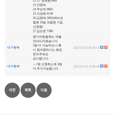
21.22. 성해원1609
23.안명숙
24.주순연 6865
25.이경희 0138
26.김현애 2865(예비조
합원 10일 조합원 가입
신청함)
27.김손준 7380
참가자분들께는 개별
안내드리겠습니다.
3명 더 가능하오니 혹
대구행복
2023-05-22 08:43:14
시 참여원하시는 분은
문의주세요.
감사합니다.
ㄴ1명 신청취소로 4명
대구행복
2023-05-24 10:06:40
더 추가가능합니다