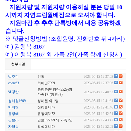
지원차량 및 지원차량 이용하실 분은 당일 10
시까지 자연드림월배점으로 오셔야 합니다.
지원마감 후 추후 단톡방에서 내용 공유하겠
습니다.
※ 댓글신청방법 (조합원명, 전화번호 뒤 4자리)
예) 김행복 8167
예) 이행복 8167 외 가족 2인(가족 함께 신청시)
첨부파일
박주현
신청
2023-05-15 12:37:03
choic63
최미경7099
2023-05-15 12:37:06
황정환(백경란 3529)외
백경란
2023-05-15 12:40:55
가족1인(황연서)
성해원1609
성해원 외 1명
2023-05-15 12:41:31
박지현
신청합니다
2023-05-15 12:41:46
유정애
유정애3472
2023-05-15 12:42:51
김보라
김보라5399 외 가족1인
2023-05-15 12:43:47
자영숙
참석합니다
2023-05-15 12:52:02