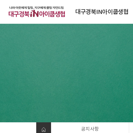
대구경북IN아이쿱생협
대구경북IN아이쿱생협소개
연혁
조직도
정관
찾아오시는 길
공지사항