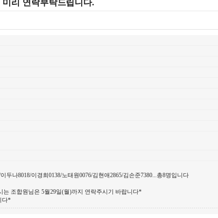
해 미리 연락부탁드립니다.
/이두나8018/이경희0138/노태원0076/김현애2865/김손준7380...총8명입니다
는 조합원님은 5월29일(월)까지 연락주시기 바랍니다*
니다*