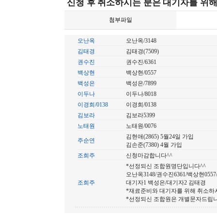
신청 후 취소하시는 분은 대기자를 위
첨부파일
오난옥
오난옥/3148
김태경
김태경(7509)
권수진
권수진/6361
백상현
백상현/0557
백성은
백성은/7899
이두나
이두나/8018
이경희/0138
이경희/0138
김보라
김보라5399
노태원
노태원/0076
김현애(2865) 5월24일 가입
주순연
김손준(7380) 4월 가입
조희주
신청마감합니다^^
*선정되신 조합원명단입니다^^
오난옥3148/권수진6361/백상현0557
조희주
대기자1 백성은/대기자2 김태경
*재료준비와 대기자를 위해 취소하시
*선정되신 조합원은 개별문자드립