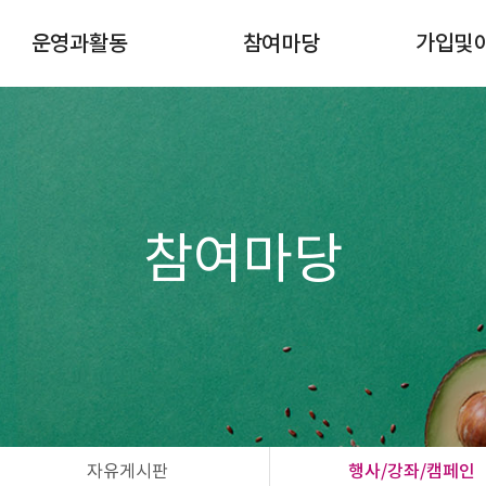
운영과활동
참여마당
가입및
이달의일정
공지사항
조합원 
규정게시판
자유게시판
이사회
행사/강좌/캠페인
활동마당
공간대여 신청
참여마당
자연드림모임
자유게시판
행사/강좌/캠페인