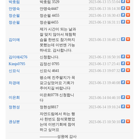
박호림
박호림 3529
2023-06-13 15:55:04
안명숙
안명숙4447
2023-06-13 16:14:30
정순필
정순필 4455
2023-06-13 16:30:43
정순필
정순필4455
2023-06-13 16:31:11
제가 시간이 되는 날과
잘 맞지 않아서 체험학
김미애
습을 한번도 참가하지
2023-06-13 16:49:12
못했는데 이번엔 가능
하네요. 감사합니다.
김미애4276
신청합니다.
2023-06-13 16:50:16
Kimjs0795
김정선 0795
2023-06-13 17:25:41
신묘식
신묘식 4641
2023-06-13 19:07:32
평소에 진주팔지가 꼭
차경애
갖고싶었어요 기회가
2023-06-13 19:46:08
주어지길 바랍니다
이은희0778 신청합니
이은희
2023-06-14 04:46:10
다
정현성
정현성8817
2023-06-14 19:16:24
자연드림에서 하는 행
사 한번도 참석못했었
권상분
2023-06-15 10:50:10
는데 이번기회에 참여
하고 싶어요
--------------성원에 감사