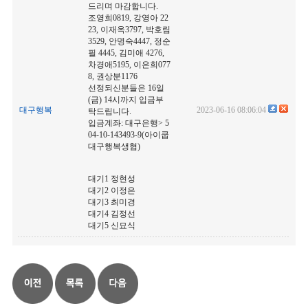
드리며 마감합니다.
조영희0819, 강영아 22
23, 이재옥3797, 박호림
3529, 안명숙4447, 정순
필 4445, 김미애 4276,
차경애5195, 이은희077
8, 권상분1176
선정되신분들은 16일
(금) 14시까지 입금부
대구행복
2023-06-16 08:06:04
탁드립니다.
입금계좌: 대구은행> 5
04-10-143493-9(아이쿱
대구행복생협)
대기1 정현성
대기2 이정은
대기3 최미경
대기4 김정선
대기5 신묘식