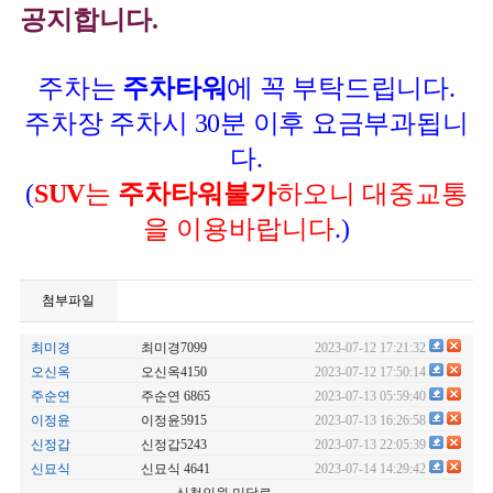
공지합니다.
주차는
주차타워
에 꼭 부탁드립니다.
주차장 주차시 30분 이후 요금부과됩니
다.
(
SUV
는
주차타워불가
하오니
대중교통
을 이용바랍니다
.
)
첨부파일
최미경
최미경7099
2023-07-12 17:21:32
오신옥
오신옥4150
2023-07-12 17:50:14
주순연
주순연 6865
2023-07-13 05:59:40
이정윤
이정윤5915
2023-07-13 16:26:58
신정갑
신정갑5243
2023-07-13 22:05:39
신묘식
신묘식 4641
2023-07-14 14:29:42