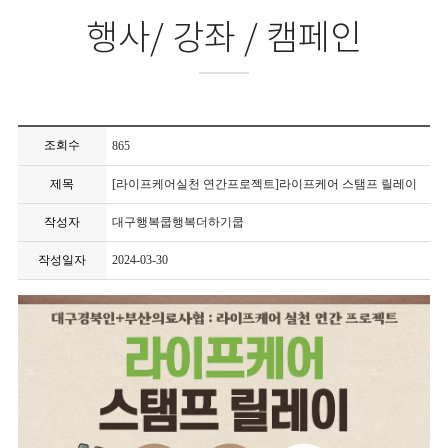
행사/ 강좌 / 캠페인
조회수
865
제목
[라이프케어실천 연간프로젝트]라이프케어 스탬프 릴레이
작성자
대구행복쿱행복더하기쿱
작성일자
2024-03-30