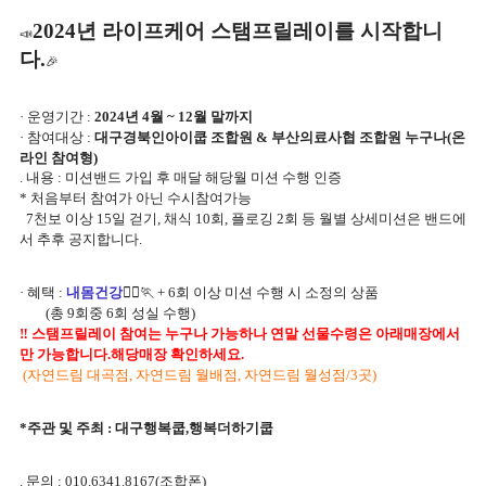
2024년 라이프케어 스탬프릴레이를 시작합니
📣
다.
🎉
· 운영기간 :
2024년 4월 ~ 12월 말까지
· 참여대상 :
대구경북인아이쿱 조합원 & 부산의료사협 조합원 누구나(온
라인 참여형)
. 내용 : 미션밴드 가입 후 매달 해당월 미션 수행 인증
* 처음부터 참여가 아닌 수시참여가능
7천보 이상 15일 걷기, 채식 10회, 플로깅 2회 등 월별 상세미션은 밴드에
서 추후 공지합니다.
· 혜택 :
내몸건강
🏃‍♀🏃 + 6회 이상 미션 수행 시 소정의 상품
(총 9회중 6회 성실 수행)
‼ 스탬프릴레이 참여는 누구나 가능하나 연말 선물수령은 아래매장에서
만 가능합니다.해당매장 확인하세요.
(자연드림 대곡점, 자연드림 월배점, 자연드림 월성점/3곳)
*주관 및 주최 : 대구행복쿱,행복더하기쿱
. 문의 : 010.6341.8167(조합폰)