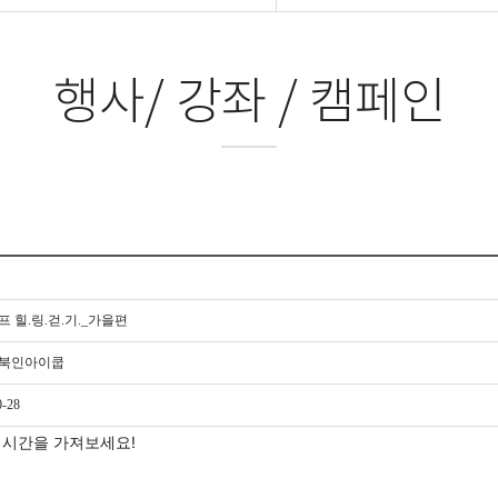
행사/ 강좌 / 캠페인
 힐.링.걷.기._가을편
북인아이쿱
0-28
 시간을 가져보세요!