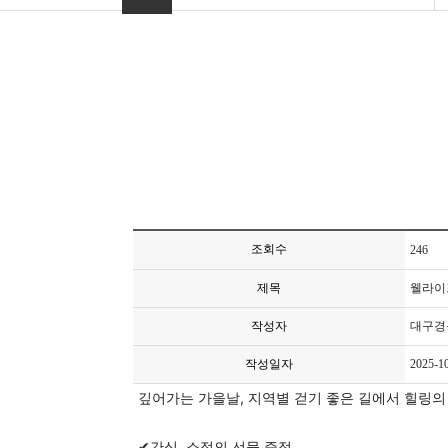
조회수
246
제목
웰라이프
작성자
대구경
작성일자
2025-1
깊어가는 가을날, 지역별 걷기 좋은 길에서 힐링의
✔간식, 소정의 선물 증정