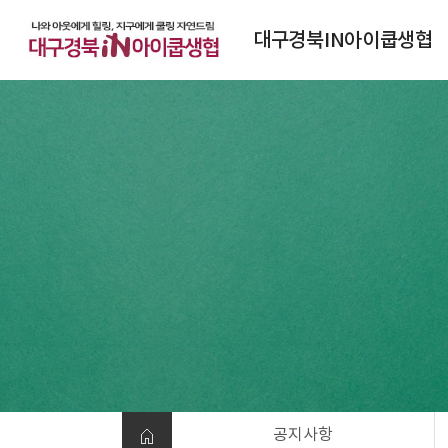
대구경북IN아이쿱생협
대구경북IN아이쿱생협소개
연혁
조직도
정관
찾아오시는 길
공지사항