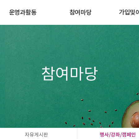
운영과활동
참여마당
가입및
이달의일정
공지사항
조합원 
규정게시판
자유게시판
이사회
행사/강좌/캠페인
활동마당
공간대여 신청
참여마당
자연드림모임
자유게시판
행사/강좌/캠페인