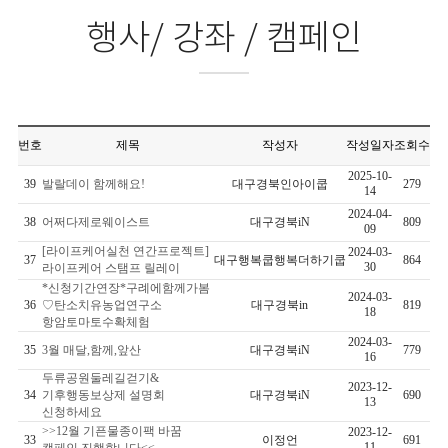
행사/ 강좌 / 캠페인
번호
제목
작성자
작성일자
조회수
2025-10-
39
발랄데이 함께해요!
대구경북인아이쿱
279
14
2024-04-
38
어쩌다제로웨이스트
대구경북iN
809
09
[라이프케어실천 연간프로젝트]
2024-03-
37
대구행복쿱행복더하기쿱
864
30
라이프케어 스탬프 릴레이
*신청기간연장*구례에함께가봄
2024-03-
36
♡탄소치유농업연구소
대구경북in
819
18
항암토마토수확체험
2024-03-
35
3월 매달,함께,앞산
대구경북iN
779
16
두류공원둘레길걷기&
2023-12-
34
기후행동보상제 설명회
대구경북iN
690
13
신청하세요
>>12월 기픈물종이팩 바꿈
2023-12-
33
이정언
691
11