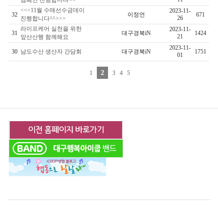
캠페인 진행합니다<<
<<<11월 수매선수금데이
2023-11-
32
이정언
671
26
진행합니다^^>>>
라이프케어 실천을 위한
2023-11-
31
대구경북iN
1424
21
앞산산행 함께해요
2023-11-
30
남도수산 생산자 간담회
대구경북iN
1751
01
2
1
3
4
5