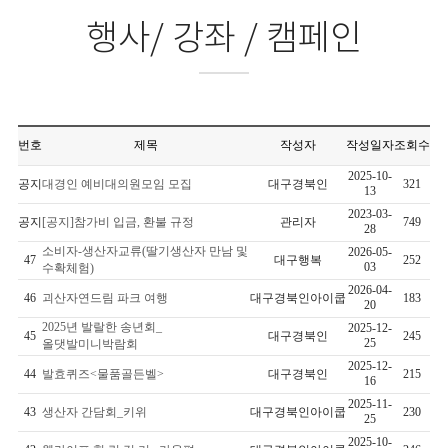
행사/ 강좌 / 캠페인
번호
제목
작성자
작성일자
조회수
2025-10-
공지
대경인 예비대의원모임 모집
대구경북인
321
13
2023-03-
공지
[공지]참가비 입금, 환불 규정
관리자
749
28
소비자-생산자교류(딸기생산자 만남 및
2026-05-
47
대구행복
252
03
수확체험)
2026-04-
46
괴산자연드림 파크 여행
대구경북인아이쿱
183
20
2025년 발랄한 송년회_
2025-12-
45
대구경북인
245
25
올댓발미니박람회
2025-12-
44
발효퀴즈<물품골든벨>
대구경북인
215
16
2025-11-
43
생산자 간담회_키위
대구경북인아이쿱
230
25
2025-10-