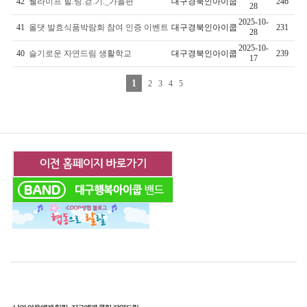
42
웰라이프 힐.링.걷.기._가을편
대구경북인아이쿱
246
28
2025-10-
41
올댓 발효식품박람회 참여 인증 이벤트
대구경북인아이쿱
231
28
2025-10-
40
슬기로운 자연드림 생활학교
대구경북인아이쿱
239
17
1
2
3
4
5