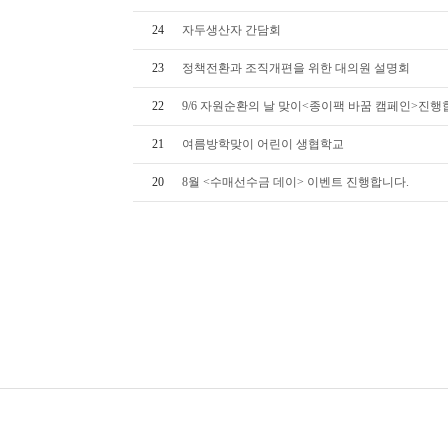
24
자두생산자 간담회
23
정책전환과 조직개편을 위한 대의원 설명회
22
9/6 자원순환의 날 맞이<종이팩 바꿈 캠페인>진행합
21
여름방학맞이 어린이 생협학교
20
8월 <수매선수금 데이> 이벤트 진행합니다.