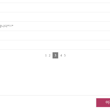
니다*^^*
3
1
2
4
5