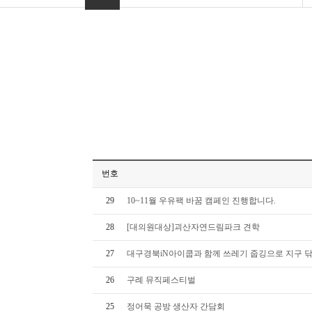
번호
29
10~11월 우유팩 바꿈 캠페인 진행합니다.
28
[대의원대상]괴산자연드림파크 견학
27
대구경북iN아이쿱과 함께 쓰레기 줍깅으로 지구 
26
구례 뮤직페스티벌
25
정어묵 공방 생산자 간담회