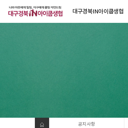
대구경북IN아이쿱생협
대구경북IN아이쿱생협소개
연혁
조직도
정관
찾아오시는 길
공지사항