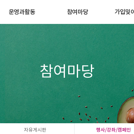
운영과활동
참여마당
가입및
이달의일정
공지사항
조합원 
규정게시판
자유게시판
이사회
행사/강좌/캠페인
활동마당
공간대여 신청
참여마당
자연드림모임
자유게시판
행사/강좌/캠페인