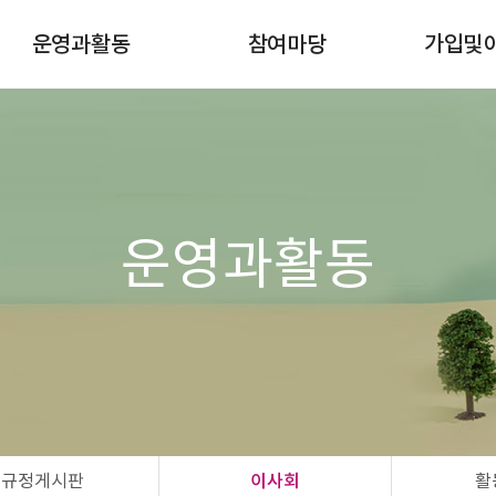
운영과활동
참여마당
가입및
이달의일정
공지사항
조합원 
규정게시판
자유게시판
이사회
행사/강좌/캠페인
활동마당
공간대여 신청
운영과활동
자연드림모임
규정게시판
이사회
활