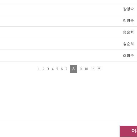
장명숙
장명숙
송순희
송순희
조희주
8
1
2
3
4
5
6
7
9
10