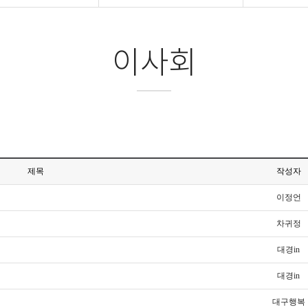
이사회
제목
작성자
이정언
차귀정
대경in
대경in
대구행복