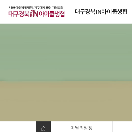
대구경북IN아이쿱생협
대구경북IN아이쿱생협소개
연혁
조직도
정관
찾아오시는 길
이달의일정