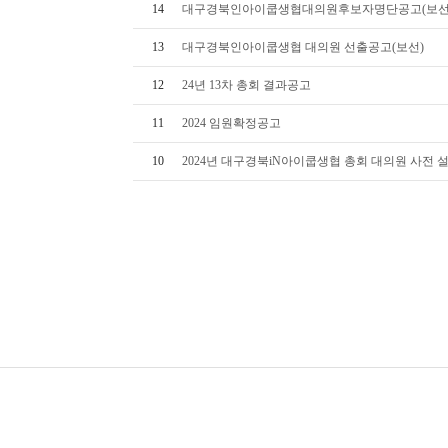
14
대구경북인아이쿱생협대의원후보자명단공고(보선
13
대구경북인아이쿱생협 대의원 선출공고(보선)
12
24년 13차 총회 결과공고
11
2024 임원확정공고
10
2024년 대구경북iN아이쿱생협 총회 대의원 사전 