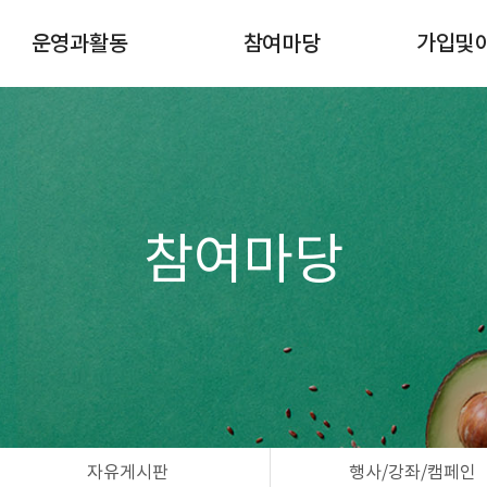
운영과활동
참여마당
가입및
이달의일정
공지사항
조합원 
규정게시판
자유게시판
이사회
행사/강좌/캠페인
활동마당
공간대여 신청
참여마당
자연드림모임
자유게시판
행사/강좌/캠페인