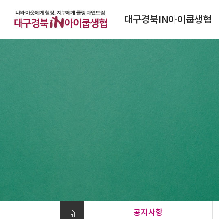
대구경북IN아이쿱생협
대구경북IN아이쿱생협소개
연혁
조직도
정관
찾아오시는 길
공지사항